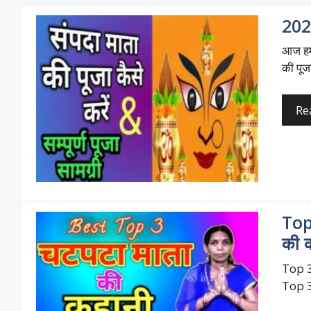
2026
आज हम 
की पूजा
Re
Top
की 
Top 3
Top 