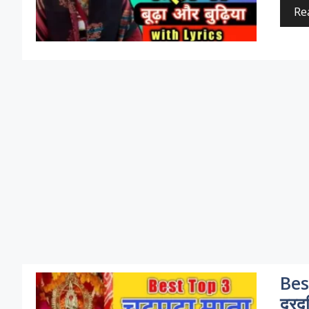
Re
Bes
दुरद