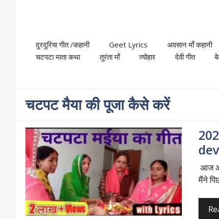
Skip
to
content
दुरदुरिया गीत /कहानी
Geet Lyrics
अवसान माँ कहानी
चटपटा माता कथा
तुरंता माँ
त्योहार
देवी गीत
ब
चटपट मैया की पूजा कैसे करें
202
dev
आज आप 
मैंने प
Re