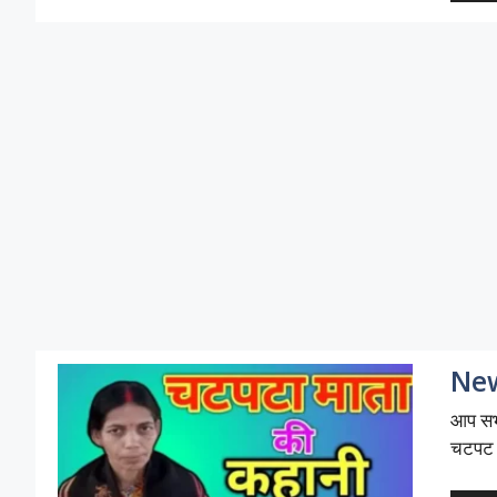
New
आप सभी
चटपट 