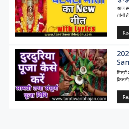
आज हम
तीनों ह
Re
2026
Sam
मित्रों
कितनी
Re