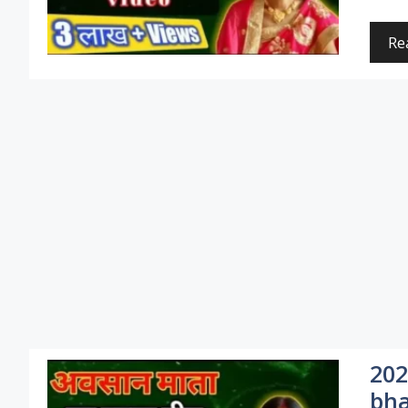
Re
202
bha