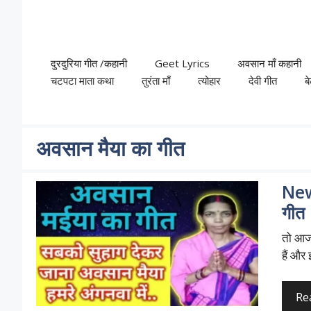
Skip
to
content
दुरदुरिया गीत /कहानी
Geet Lyrics
अवसान माँ कहानी
चटपटा माता कथा
तुरंता माँ
त्योहार
देवी गीत
ब
अवसान मैया का गीत
New
गीत
तो आज 
हैं और
Re