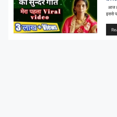
आज हम
इससे प
Re