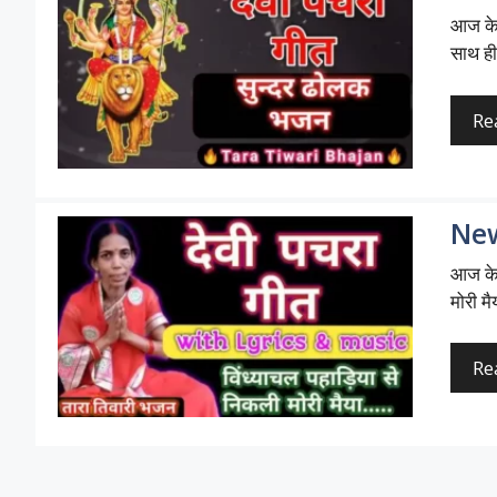
आज के 
साथ ही
Re
New 
आज के 
मोरी मै
Re