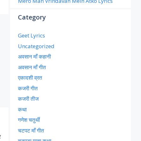
Mero Man Vrindavan Mein Atko Lyrics
Category
Geet Lyrics
Uncategorized
अवसान माँ कहानी
अवसान माँ गीत
एकादशी व्रत
कजरी गीत
कजरी तीज
कथा
गणेश चतुर्थी
चटपट माँ गीत
र
चटपटा माता कथा