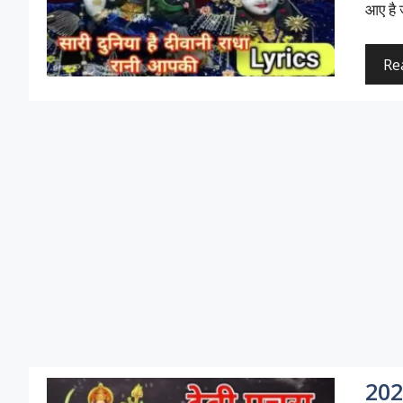
आए है ज
Re
202