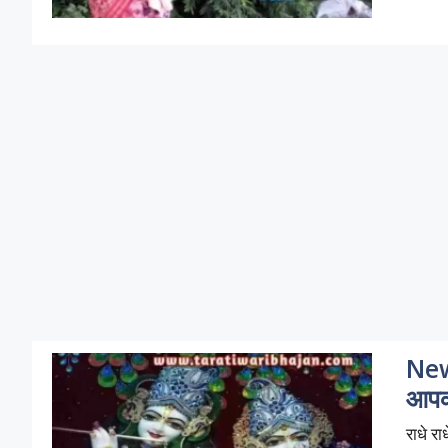
New 
आप
राधे र