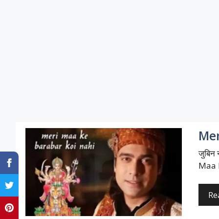
Mer
जुबिन 
Maa K
Re